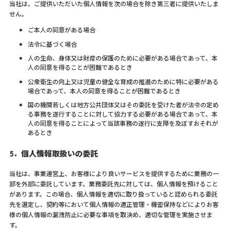
当社は、ご提供いただいた個人情報を次の場合を除き第三者に提供いたしま
せん。
ご本人の同意がある場合
法令に基づく場合
人の生命、身体又は財産の保護のために必要がある場合であって、本
人の同意を得ることが困難であるとき
公衆衛生の向上又は児童の健全な育成の推進のために特に必要がある
場合であって、本人の同意を得ることが困難であるとき
国の機関若しくは地方公共団体又はその委託を受けた者が法令の定め
る事務を遂行することに対して協力する必要がある場合であって、本
人の同意を得ることによって当該事務の遂行に支障を及ぼすおそれが
あるとき
5．個人情報取扱いの委託
当社は、事業運営上、お客様により良いサービスを提供するために業務の一
部を外部に委託しています。業務委託先に対しては、個人情報を預けること
があります。この場合、個人情報を適切に取り扱っていると認められる委託
先を選定し、契約等において個人情報の適正管理・機密保持などによりお客
様の個人情報の漏洩防止に必要な事項を取決め、適切な管理を実施させま
す。